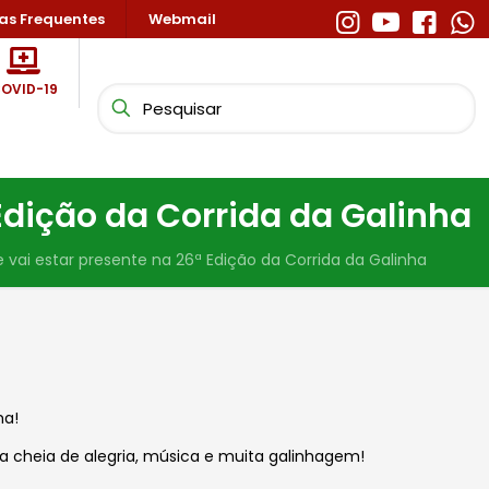
as Frequentes
Webmail
OVID-19
Edição da Corrida da Galinha
vai estar presente na 26ª Edição da Corrida da Galinha
ha!
da cheia de alegria, música e muita galinhagem!