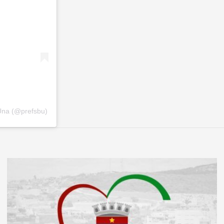
Una (@prefsbu)