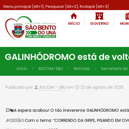
Menu principal [Alt+1], Pesquisar [Alt+2], Rodapé [Alt+3]
INÍCIO
GOVERNO
MUNI
GALINHÓDROMO está de volta 
Início
ASCOM-SBU
Notícias
Secretaria de
Publicado por
ASCOM - SBU
em
23 de agosto de 2025
💥🐔A espera acabou! O tão irreverente GALINHÓDROMO está d
🎉🏃🏻‍♀️🤧🥚Com o tema: “CORRENDO DA GRIPE, PISANDO EM OVOS