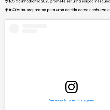
🎊🐔O Galinhódromo 2025 promete ser uma edição inesquecí
🌍🐔😂Então, prepare-se para uma corrida como nenhuma out
Ver essa foto no Instagram