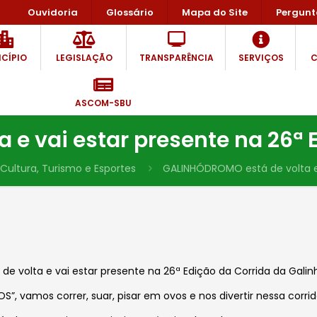
Ouvidoria
Glossário
Mapa do Site
Pergunt
CÍPIO
LEGISLAÇÃO
TRANSPARÊNCIA
SERVIÇOS
C
ASCOM-SBU
e vai estar presente na 26ª 
 Cultura, Turismo e Esportes
GALINHÓDROMO está de volta e 
e volta e vai estar presente na 26ª Edição da Corrida da Galin
”, vamos correr, suar, pisar em ovos e nos divertir nessa corri