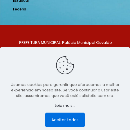
Estadual
Federal
PREFEITURA MUNICIPAL: Palácio Municipal Osvaldo
Celso Maciel
ENDEREÇO: Praça Historiador Adalberto Paiva, nº 1,
Centro, São Bento do Una - PE. CEP: 553370-128
TELEFONE: (81) 99548-1569
E-MAIL: ouvidoria@saobentodouna.pe.gov.br
Siga-nos nas redes sociais:
Usamos cookies para garantir que oferecemos a melhor
experiência em nosso site. Se você continuar a usar este
Copyright 2021-2026 - Assessoria de Comunicação da
site, assumiremos que você está satisfeito com ele.
Prefeitura de São Bento do Una - PE
Leia mais...
Página desenvolvida pela agência de
publicidade
LumusWeb - Agência Digital
Aceitar todos