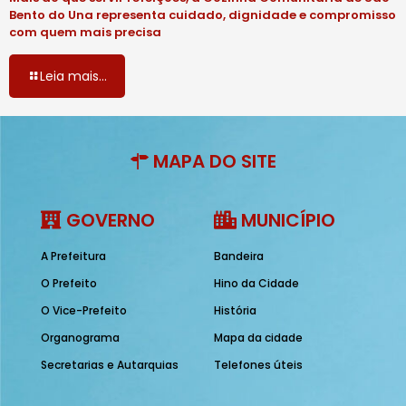
Bento do Una representa cuidado, dignidade e compromisso
com quem mais precisa
Leia mais...
MAPA DO SITE
GOVERNO
MUNICÍPIO
A Prefeitura
Bandeira
O Prefeito
Hino da Cidade
O Vice-Prefeito
História
Organograma
Mapa da cidade
Secretarias e Autarquias
Telefones úteis