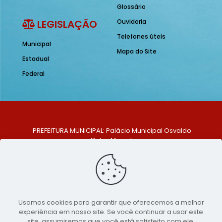
Glossário
LEGISLAÇÃO
Ouvidoria
Telefones úteis
Municipal
Mapa do Site
Estadual
Federal
PREFEITURA MUNICIPAL: Palácio Municipal Osvaldo
Celso Maciel
ENDEREÇO: Praça Historiador Adalberto Paiva, nº 1,
Centro, São Bento do Una - PE. CEP: 553370-128
TELEFONE: (81) 99548-1569
E-MAIL: ouvidoria@saobentodouna.pe.gov.br
Siga-nos nas redes sociais:
Usamos cookies para garantir que oferecemos a melhor
experiência em nosso site. Se você continuar a usar este
Copyright 2021-2026 - Assessoria de Comunicação da
site, assumiremos que você está satisfeito com ele.