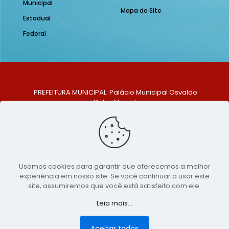
Municipal
Mapa do Site
Estadual
Federal
PREFEITURA MUNICIPAL: Palácio Municipal Osvaldo
Celso Maciel
ENDEREÇO: Praça Historiador Adalberto Paiva, nº 1,
Centro, São Bento do Una - PE. CEP: 553370-128
TELEFONE: (81) 99548-1569
E-MAIL: ouvidoria@saobentodouna.pe.gov.br
Siga-nos nas redes sociais:
Usamos cookies para garantir que oferecemos a melhor
experiência em nosso site. Se você continuar a usar este
Copyright 2021-2026 - Assessoria de Comunicação da
site, assumiremos que você está satisfeito com ele.
Prefeitura de São Bento do Una - PE
Leia mais...
Página desenvolvida pela agência de
publicidade
LumusWeb - Agência Digital
Aceitar todos