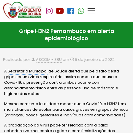
Gripe H3N2 Pernambuco em alerta
epidemiológico
Publicado por
ASCOM - SBU
em
5 de janeiro de 2022
A
Secretaria Municipal
de Saúde alerta que pelo fato desta
gripe ser um vírus respiratório, assim como o que causa a
Covid-19, a prevenção contra ambas ocorre com
distanciamento físico entre as pessoas, uso de máscara e
higiene das mãos.
Mesmo com uma letalidade menor que a Covid 19, o H3N2 tem
mais chances de evoluir para casos graves em grupos de risco
(crianças, idosos, gestantes e indivíduos com comorbidades).
A propagação do vírus pode ter relação com a baixa
cobertura vacinal contra a gripe e com flexibilização das