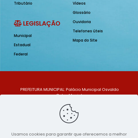
Tributário
Vídeos
Glossário
LEGISLAÇÃO
Ouvidoria
Telefones úteis
Municipal
Mapa do Site
Estadual
Federal
PREFEITURA MUNICIPAL: Palácio Municipal Osvaldo
Celso Maciel
ENDEREÇO: Praça Historiador Adalberto Paiva, nº 1,
Centro, São Bento do Una - PE. CEP: 553370-128
TELEFONE: (81) 99548-1569
E-MAIL: ouvidoria@saobentodouna.pe.gov.br
Siga-nos nas redes sociais:
Usamos cookies para garantir que oferecemos a melhor