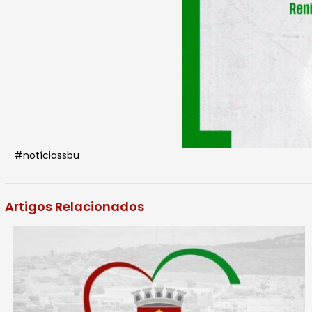
#notíciassbu
Artigos Relacionados