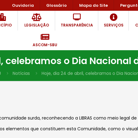
Ouvidoria
Glossário
Mapa do Site
Pergunt
CÍPIO
LEGISLAÇÃO
TRANSPARÊNCIA
SERVIÇOS
C
ASCOM-SBU
il, celebramos o Dia Nacional 
U
Notícias
Hoje, dia 24 de abril, celebramos o Dia Nacio
 a comunidade surda, reconhecendo a
LIBRAS como meio legal de
r os elementos que constituem esta Comunidade, como o visual,