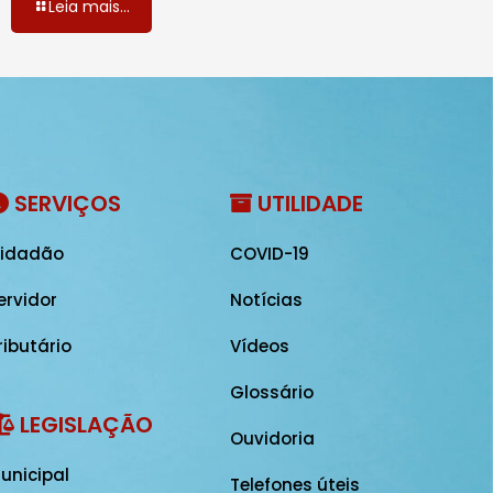
Leia mais...
SERVIÇOS
UTILIDADE
idadão
COVID-19
ervidor
Notícias
ributário
Vídeos
Glossário
LEGISLAÇÃO
Ouvidoria
unicipal
Telefones úteis