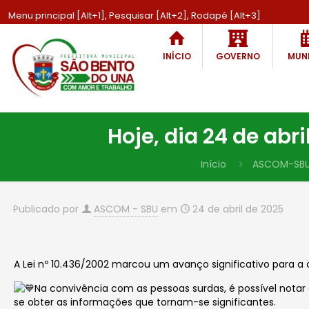
Menu principal [Alt+1], Pesquisar [Alt+2], Rodapé [Alt+3]
INÍCIO
GOVERNO
MUNI
Hoje, dia 24 de abr
Início
ASCOM-SB
Publicado por
ASCOM - SBU
em
24 de abril de 2025
A Lei nº 10.436/2002 marcou um avanço significativo para
Na convivência com as pessoas surdas, é possível nota
se obter as informações que tornam-se significantes.