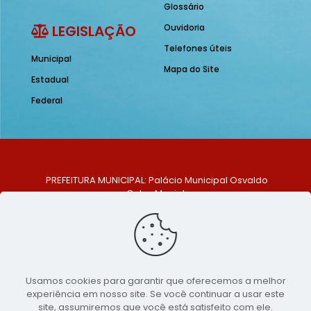
Glossário
LEGISLAÇÃO
Ouvidoria
Telefones úteis
Municipal
Mapa do Site
Estadual
Federal
PREFEITURA MUNICIPAL: Palácio Municipal Osvaldo
Celso Maciel
ENDEREÇO: Praça Historiador Adalberto Paiva, nº 1,
Centro, São Bento do Una - PE. CEP: 553370-128
TELEFONE: (81) 99548-1569
E-MAIL: ouvidoria@saobentodouna.pe.gov.br
Siga-nos nas redes sociais:
Usamos cookies para garantir que oferecemos a melhor
experiência em nosso site. Se você continuar a usar este
Copyright 2021-2026 - Assessoria de Comunicação da
site, assumiremos que você está satisfeito com ele.