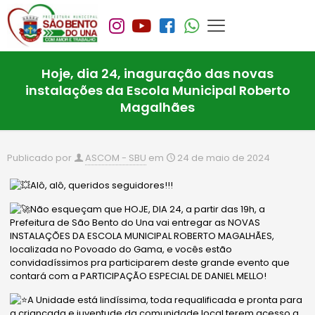
Hoje, dia 24, inaguração das novas
instalações da Escola Municipal Roberto
Magalhães
Publicado por
ASCOM - SBU
em
24 de maio de 2024
Alô, alô, queridos seguidores!!!
Não esqueçam que HOJE, DIA 24, a partir das 19h, a
Prefeitura de São Bento do Una vai entregar as NOVAS
INSTALAÇÕES DA ESCOLA MUNICIPAL ROBERTO MAGALHÃES,
localizada no Povoado do Gama, e vocês estão
convidadíssimos pra participarem deste grande evento que
contará com a PARTICIPAÇÃO ESPECIAL DE DANIEL MELLO!
A Unidade está lindíssima, toda requalificada e pronta para
a criançada e juventude da comunidade local terem acesso a