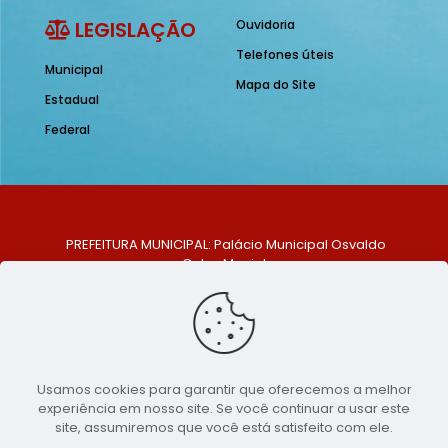
LEGISLAÇÃO
Ouvidoria
Telefones úteis
Municipal
Mapa do Site
Estadual
Federal
PREFEITURA MUNICIPAL: Palácio Municipal Osvaldo
Celso Maciel
ENDEREÇO: Praça Historiador Adalberto Paiva, nº 1,
Centro, São Bento do Una - PE. CEP: 553370-128
TELEFONE: (81) 99548-1569
E-MAIL: ouvidoria@saobentodouna.pe.gov.br
Siga-nos nas redes sociais:
Usamos cookies para garantir que oferecemos a melhor
experiência em nosso site. Se você continuar a usar este
Copyright 2021-2026 - Assessoria de Comunicação da
site, assumiremos que você está satisfeito com ele.
Prefeitura de São Bento do Una - PE