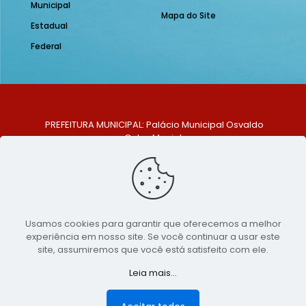
Municipal
Mapa do Site
Estadual
Federal
PREFEITURA MUNICIPAL: Palácio Municipal Osvaldo
Celso Maciel
ENDEREÇO: Praça Historiador Adalberto Paiva, nº 1,
Centro, São Bento do Una - PE. CEP: 553370-128
TELEFONE: (81) 99548-1569
E-MAIL: ouvidoria@saobentodouna.pe.gov.br
Siga-nos nas redes sociais:
Usamos cookies para garantir que oferecemos a melhor
experiência em nosso site. Se você continuar a usar este
Copyright 2021-2026 - Assessoria de Comunicação da
site, assumiremos que você está satisfeito com ele.
Prefeitura de São Bento do Una - PE
Leia mais...
Página desenvolvida pela agência de
publicidade
LumusWeb - Agência Digital