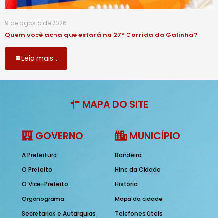
9 de agosto de 2026
Quem você acha que estará na 27ª Corrida da Galinha?
Leia mais...
MAPA DO SITE
GOVERNO
MUNICÍPIO
A Prefeitura
Bandeira
O Prefeito
Hino da Cidade
O Vice-Prefeito
História
Organograma
Mapa da cidade
Secretarias e Autarquias
Telefones úteis