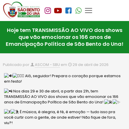
Hoje tem TRANSMISSÃO AO VIVO dos shows
que vão emocionar os 166 anos de
Emancipação Política de São Bento do Una!
Publicado por
ASCOM - SBU
em
29 de abril de 2026
Alô, seguidor! Prepara o coração porque estamos
em festa!
Nos dias 29 e 30 de abril, a partir das 21h, tem
TRANSMISSÃO AO VIVO dos shows que vão emocionar os 166
anos de Emancipação Política de São Bento do Una!
É música, é alegria, é fé, é emoção — tudo isso pra
você curtir com a gente, de onde estiver! Não fique de fora,
viu?!