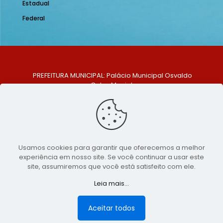
Estadual
Federal
PREFEITURA MUNICIPAL: Palácio Municipal Osvaldo
Celso Maciel
ENDEREÇO: Praça Historiador Adalberto Paiva, nº 1,
Centro, São Bento do Una - PE. CEP: 553370-128
TELEFONE: (81) 99548-1569
E-MAIL: ouvidoria@saobentodouna.pe.gov.br
Siga-nos nas redes sociais:
Usamos cookies para garantir que oferecemos a melhor
experiência em nosso site. Se você continuar a usar este
Copyright 2021-2026 - Assessoria de Comunicação da
site, assumiremos que você está satisfeito com ele.
Prefeitura de São Bento do Una - PE
Leia mais...
Página desenvolvida pela agência de
publicidade
LumusWeb - Agência Digital
Aceitar todos