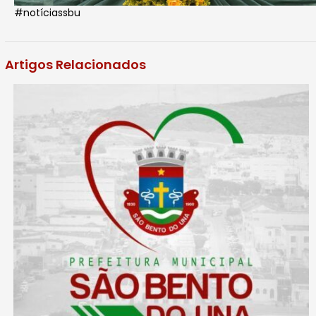
#notíciassbu
Artigos Relacionados