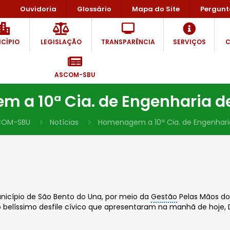
Ouvidoria
Glossário
Mapa do Site
Pergunt
CÍPIO
LEGISLAÇÃO
TRANSPARÊNCIA
SERVIÇOS
C
ASCOM-SBU
 a 10ª Cia. de Engenharia 
COM-SBU
Notícias
Homenagem a 10ª Cia. de Engenhar
unicípio de São Bento do Una, por meio da
Gestão
Pelas Mãos do
 belíssimo desfile cívico que apresentaram na manhã de hoje, 