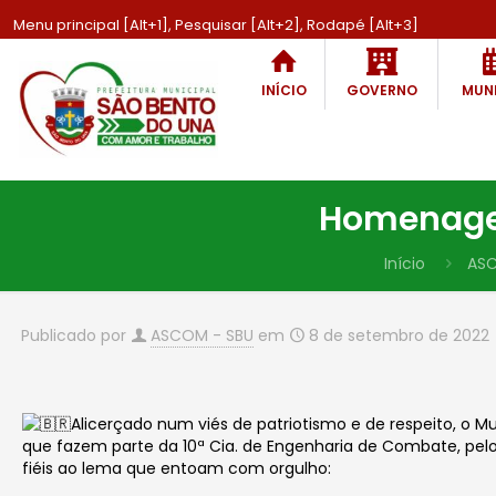
Menu principal [Alt+1], Pesquisar [Alt+2], Rodapé [Alt+3]
INÍCIO
GOVERNO
MUNI
Homenagem
Início
AS
Publicado por
ASCOM - SBU
em
8 de setembro de 2022
Alicerçado num viés de patriotismo e de respeito, o M
que fazem parte da 10ª Cia. de Engenharia de Combate, pelo
fiéis ao lema que entoam com orgulho: