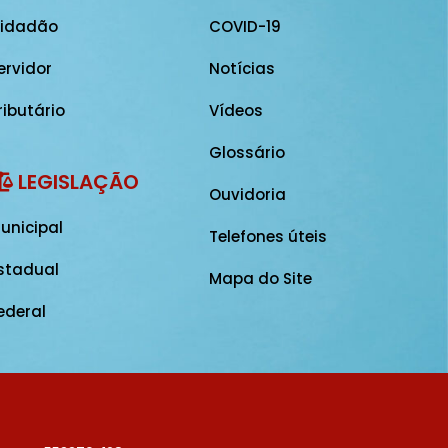
idadão
COVID-19
ervidor
Notícias
ributário
Vídeos
Glossário
LEGISLAÇÃO
Ouvidoria
unicipal
Telefones úteis
stadual
Mapa do Site
ederal