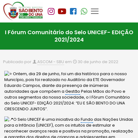
I Fórum Comunitário do Selo UNICEF- EDIÇÃO
2021/2024
Publicado por
ASCOM - SBU
em
30 de junho de 2022
Ontem, dia 29 de junho, foi um dia histórico para o nosso
Município, pois foi realizado no Auditório da ETE Governador
Eduardo Campos, diante da presença de inúmeras
autoridades que compõem a
Gestão
Pelas Mãos do Povo e
outros segmentos da nossa sociedade, o I Fórum Comunitário
do Selo UNICEF- EDIÇÃO 2021/2024: “EU E SÃO BENTO DO UNA
CRESCENDO JUNTOS”.
O Selo UNICEF é uma iniciativa do
Fundo
das Nações Unidas
para a Infância (UNICEF), com os intuitos de estimular e
reconhecer avanços reais e positivos na promoção, realização
e garantia dos direitos de crianças e adolescentes em