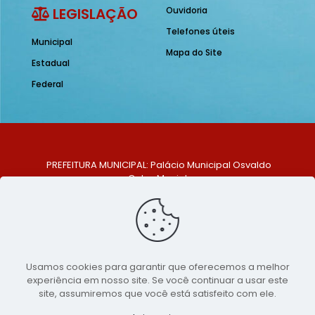
LEGISLAÇÃO
Ouvidoria
Telefones úteis
Municipal
Mapa do Site
Estadual
Federal
PREFEITURA MUNICIPAL: Palácio Municipal Osvaldo
Celso Maciel
ENDEREÇO: Praça Historiador Adalberto Paiva, nº 1,
Centro, São Bento do Una - PE. CEP: 553370-128
TELEFONE: (81) 99548-1569
E-MAIL: ouvidoria@saobentodouna.pe.gov.br
Siga-nos nas redes sociais:
Usamos cookies para garantir que oferecemos a melhor
experiência em nosso site. Se você continuar a usar este
Copyright 2021-2026 - Assessoria de Comunicação da
site, assumiremos que você está satisfeito com ele.
Prefeitura de São Bento do Una - PE