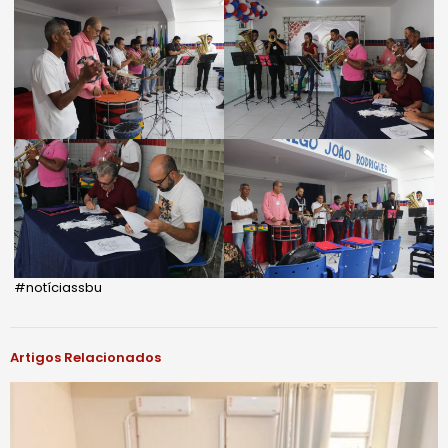
#notíciassbu
Artigos Relacionados