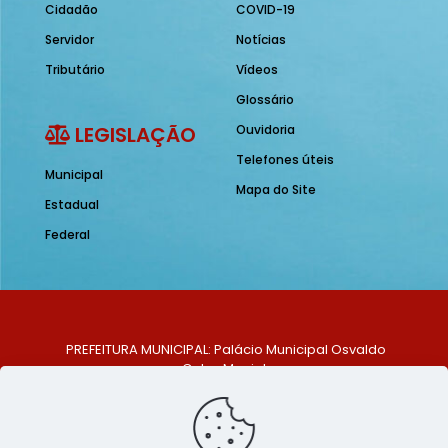
Cidadão
COVID-19
Servidor
Notícias
Tributário
Vídeos
Glossário
LEGISLAÇÃO
Ouvidoria
Telefones úteis
Municipal
Mapa do Site
Estadual
Federal
PREFEITURA MUNICIPAL: Palácio Municipal Osvaldo
Celso Maciel
ENDEREÇO: Praça Historiador Adalberto Paiva, nº 1,
Centro, São Bento do Una - PE. CEP: 553370-128
TELEFONE: (81) 99548-1569
E-MAIL: ouvidoria@saobentodouna.pe.gov.br