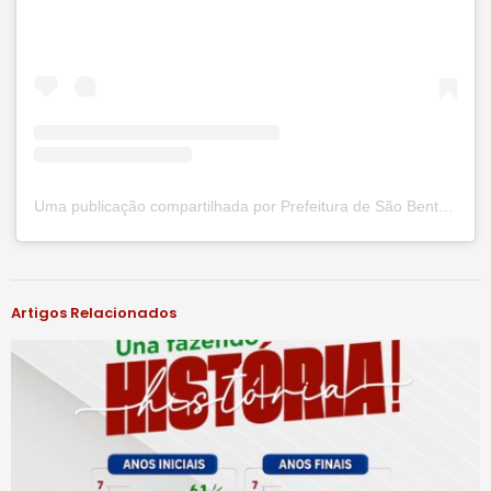
Uma publicação compartilhada por Prefeitura de São Bento do Una (@prefsbu)
#notíciassbu
Artigos Relacionados