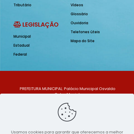
Tributário
Vídeos
Glossário
LEGISLAÇÃO
Ouvidoria
Telefones úteis
Municipal
Mapa do Site
Estadual
Federal
PREFEITURA MUNICIPAL: Palácio Municipal Osvaldo
Celso Maciel
ENDEREÇO: Praça Historiador Adalberto Paiva, nº 1,
Centro, São Bento do Una - PE. CEP: 553370-128
TELEFONE: (81) 99548-1569
E-MAIL: ouvidoria@saobentodouna.pe.gov.br
Siga-nos nas redes sociais:
Usamos cookies para garantir que oferecemos a melhor