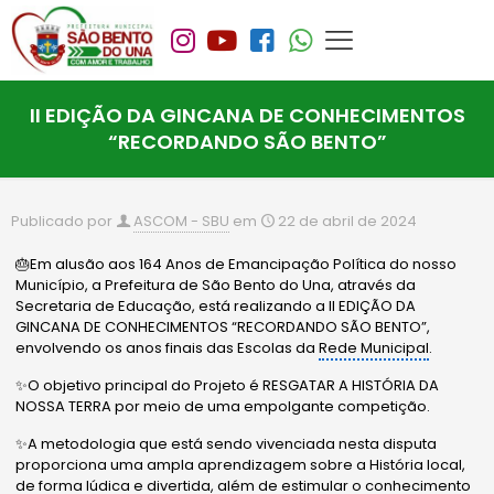
II EDIÇÃO DA GINCANA DE CONHECIMENTOS
“RECORDANDO SÃO BENTO”
Publicado por
ASCOM - SBU
em
22 de abril de 2024
🎂Em alusão aos 164 Anos de Emancipação Política do nosso
Município, a Prefeitura de São Bento do Una, através da
Secretaria de Educação, está realizando a II EDIÇÃO DA
GINCANA DE CONHECIMENTOS “RECORDANDO SÃO BENTO”,
envolvendo os anos finais das Escolas da
Rede Municipal
.
✨O objetivo principal do Projeto é RESGATAR A HISTÓRIA DA
NOSSA TERRA por meio de uma empolgante competição.
✨A metodologia que está sendo vivenciada nesta disputa
proporciona uma ampla aprendizagem sobre a História local,
de forma lúdica e divertida, além de estimular o conhecimento