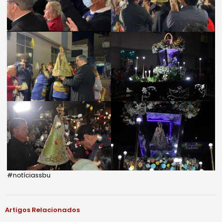
#notíciassbu
Artigos Relacionados