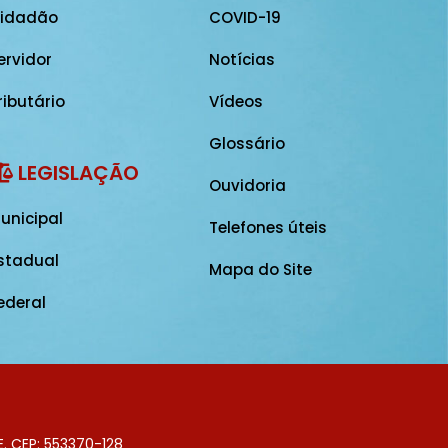
idadão
COVID-19
ervidor
Notícias
ributário
Vídeos
Glossário
LEGISLAÇÃO
Ouvidoria
unicipal
Telefones úteis
stadual
Mapa do Site
ederal
E. CEP: 553370-128