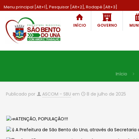
Menu principal [Alt+1], Pesquisar [Alt+2], Rodapé [Alt+3]
INÍCIO
GOVERNO
MUNI
Início
Publicado por
ASCOM - SBU
em
8 de julho de 2025
ATENÇÃO, POPULAÇÃO!!!
A Prefeitura de São Bento do Una, através da Secretar