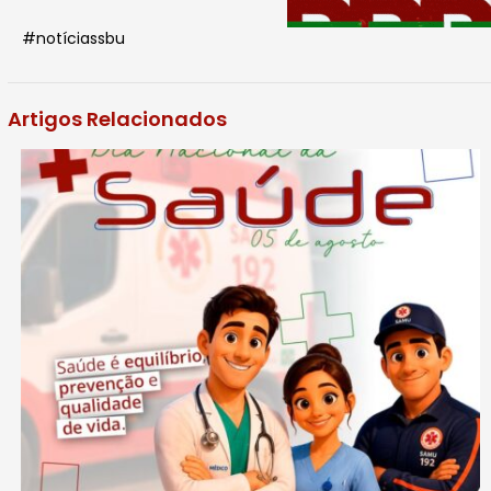
#notíciassbu
Artigos Relacionados