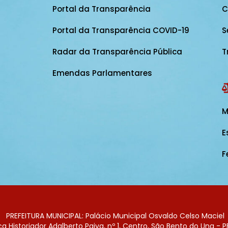
Portal da Transparência
C
Portal da Transparência COVID-19
S
Radar da Transparência Pública
T
Emendas Parlamentares
M
E
F
PREFEITURA MUNICIPAL: Palácio Municipal Osvaldo Celso Maciel
 Historiador Adalberto Paiva, nº 1, Centro, São Bento do Una - P