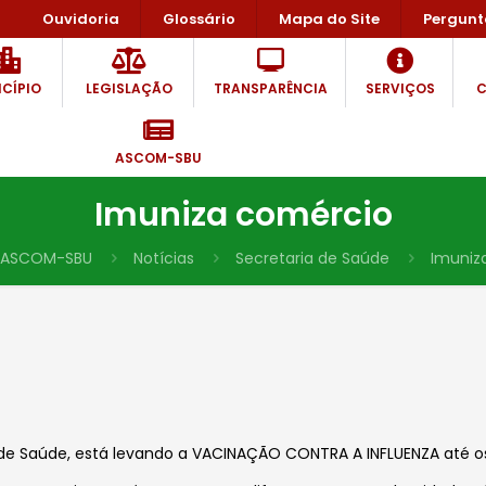
Ouvidoria
Glossário
Mapa do Site
Pergunt
CÍPIO
LEGISLAÇÃO
TRANSPARÊNCIA
SERVIÇOS
C
ASCOM-SBU
Imuniza comércio
ASCOM-SBU
Notícias
Secretaria de Saúde
Imuniz
ia de Saúde, está levando a VACINAÇÃO CONTRA A INFLUENZA até 