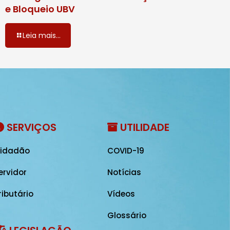
e Bloqueio UBV
Leia mais...
SERVIÇOS
UTILIDADE
idadão
COVID-19
ervidor
Notícias
ributário
Vídeos
Glossário