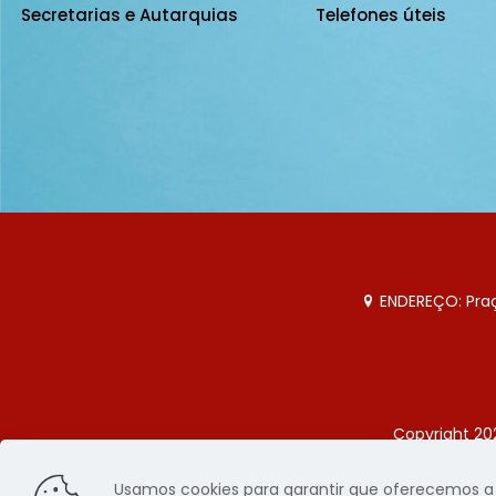
Secretarias e Autarquias
Telefones úteis
ENDEREÇO: Praça
Copyright 20
Página
Usamos cookies para garantir que oferecemos a m