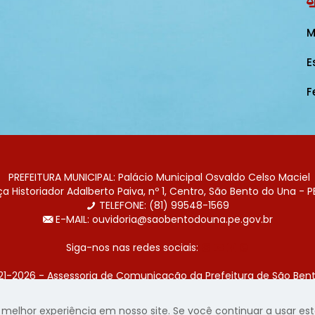
M
E
F
PREFEITURA MUNICIPAL: Palácio Municipal Osvaldo Celso Maciel
 Historiador Adalberto Paiva, nº 1, Centro, São Bento do Una - P
TELEFONE: (81) 99548-1569
E-MAIL: ouvidoria@saobentodouna.pe.gov.br
Siga-nos nas redes sociais:
21-2026 - Assessoria de Comunicação da Prefeitura de São Bent
 desenvolvida pela agência de publicidade
LumusWeb - Agência 
elhor experiência em nosso site. Se você continuar a usar este