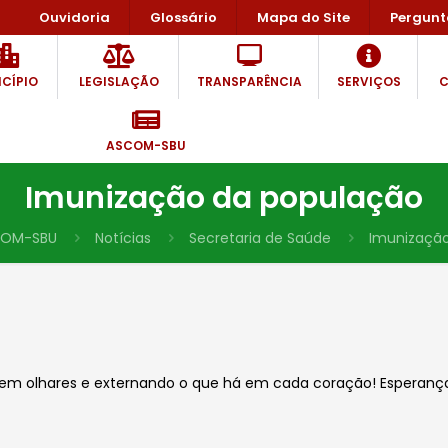
Ouvidoria
Glossário
Mapa do Site
Pergunt
CÍPIO
LEGISLAÇÃO
TRANSPARÊNCIA
SERVIÇOS
C
ASCOM-SBU
Imunização da população
OM-SBU
Notícias
Secretaria de Saúde
Imunizaçã
a em olhares e externando o que há em cada coração! Esperança