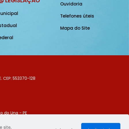
LEGISLAÇÃO
Ouvidoria
unicipal
Telefones úteis
stadual
Mapa do Site
ederal
E. CEP: 553370-128
o do Una - PE
Digital
 site,