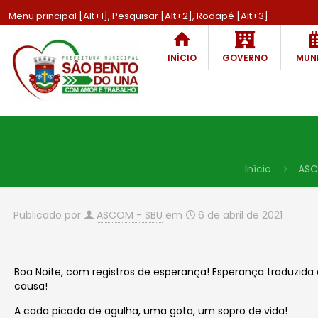
Menu principal [Alt+1], Pesquisar [Alt+2], Rodapé [Alt+3]
INÍCIO
GOVERNO
MUNI
Início
ASC
Publicado por
ASCOM - SBU
em
6 de abril de 2021
Boa Noite, com registros de esperança! Esperança traduzid
causa!
A cada picada de agulha, uma gota, um sopro de vida!