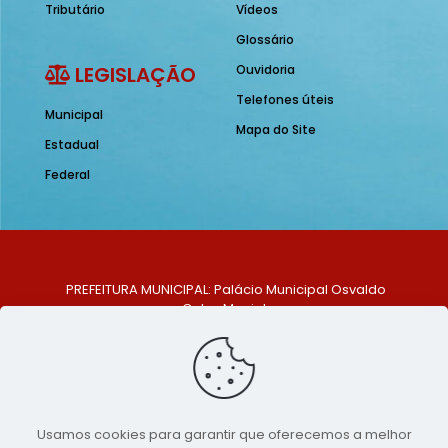
Tributário
Vídeos
Glossário
LEGISLAÇÃO
Ouvidoria
Telefones úteis
Municipal
Mapa do Site
Estadual
Federal
PREFEITURA MUNICIPAL: Palácio Municipal Osvaldo
Celso Maciel
ENDEREÇO: Praça Historiador Adalberto Paiva, nº 1,
Centro, São Bento do Una - PE. CEP: 553370-128
TELEFONE: (81) 99548-1569
E-MAIL: ouvidoria@saobentodouna.pe.gov.br
Siga-nos nas redes sociais:
Usamos cookies para garantir que oferecemos a melhor