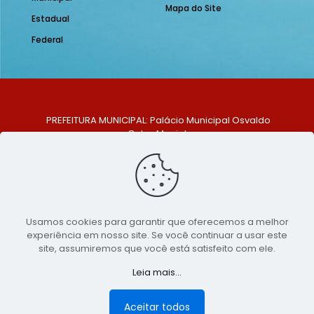
Mapa do Site
Estadual
Federal
PREFEITURA MUNICIPAL: Palácio Municipal Osvaldo
Celso Maciel
ENDEREÇO: Praça Historiador Adalberto Paiva, nº 1,
Centro, São Bento do Una - PE. CEP: 553370-128
TELEFONE: (81) 99548-1569
E-MAIL: ouvidoria@saobentodouna.pe.gov.br
Siga-nos nas redes sociais:
Usamos cookies para garantir que oferecemos a melhor
experiência em nosso site. Se você continuar a usar este
Copyright 2021-2026 - Assessoria de Comunicação da
site, assumiremos que você está satisfeito com ele.
Prefeitura de São Bento do Una - PE
Leia mais...
Página desenvolvida pela agência de
publicidade
LumusWeb - Agência Digital
Aceitar todos