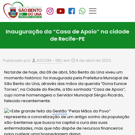
Inauguração da “Casa de Apoio” na cidade
de Recife-PE
Publicado por
ASCOM - SBU
em
9 de abril de 2022
Na tarde de hoje, dia 09 de abril, São Bento do Una viveu um
momento histórico: foi inaugurada pela Prefeitura Municipal de
São Bento do Una, através das mãos da querida “Dona Eunice
Torres”, na Cidade do Recife, a tão sonhada “Casa de Apoio”,
cujo nome homenageia o Servidor Municipal Sérgio Ricardo,
falecido recentemente.
Este grande feito da
Gestão
“Pelas Mãos do Povo”
representa a concretização de um antigo sonho da população
são-bentense que busca na capital a cura das suas
enfermidades, mas que não dispõe de recursos financeiros
para custear uma hospedagem digna.