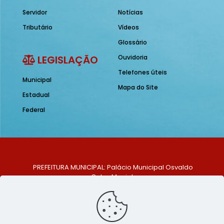
Servidor
Notícias
Tributário
Vídeos
Glossário
LEGISLAÇÃO
Ouvidoria
Telefones úteis
Municipal
Mapa do Site
Estadual
Federal
PREFEITURA MUNICIPAL: Palácio Municipal Osvaldo
Celso Maciel
ENDEREÇO: Praça Historiador Adalberto Paiva, nº 1,
Centro, São Bento do Una - PE. CEP: 553370-128
TELEFONE: (81) 99548-1569
E-MAIL: ouvidoria@saobentodouna.pe.gov.br