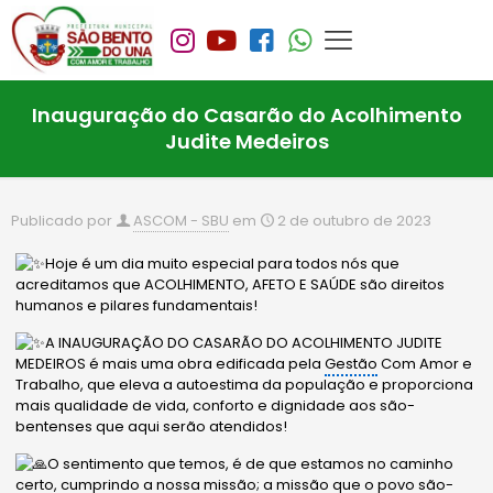
Inauguração do Casarão do Acolhimento
Judite Medeiros
Publicado por
ASCOM - SBU
em
2 de outubro de 2023
Hoje é um dia muito especial para todos nós que
acreditamos que ACOLHIMENTO, AFETO E SAÚDE são direitos
humanos e pilares fundamentais!
A INAUGURAÇÃO DO CASARÃO DO ACOLHIMENTO JUDITE
MEDEIROS é mais uma obra edificada pela
Gestão
Com Amor e
Trabalho, que eleva a autoestima da população e proporciona
mais qualidade de vida, conforto e dignidade aos são-
bentenses que aqui serão atendidos!
O sentimento que temos, é de que estamos no caminho
certo, cumprindo a nossa missão; a
missão que o povo são-