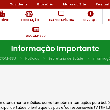
Ouvidoria
Glossário
Mapa do Site
Pergunt
CÍPIO
LEGISLAÇÃO
TRANSPARÊNCIA
SERVIÇOS
C
ASCOM-SBU
Informação Importante
COM-SBU
Notícias
Secretaria de Saúde
Informaç
or atendimento médico, como também, internações para bebês
icipal
de Saúde orienta que os pais e/ou responsáveis EVITEM