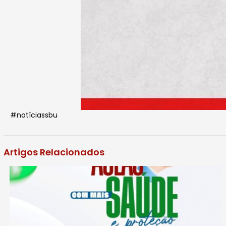
#notíciassbu
Artigos Relacionados