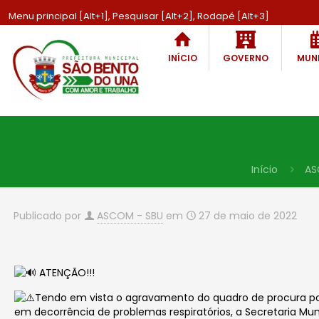
Menu principal [Alt+1], Pesquisar [Alt+2], Rodapé [Alt+3]
INÍCIO
GOVERNO
MUNI
Início
AS
Publicado por
ASCOM - SBU
em
27 de maio de 2022
ATENÇÃO!!!
Tendo em vista o agravamento do quadro de procura p
em decorrência de problemas respiratórios, a
Secretaria Mun