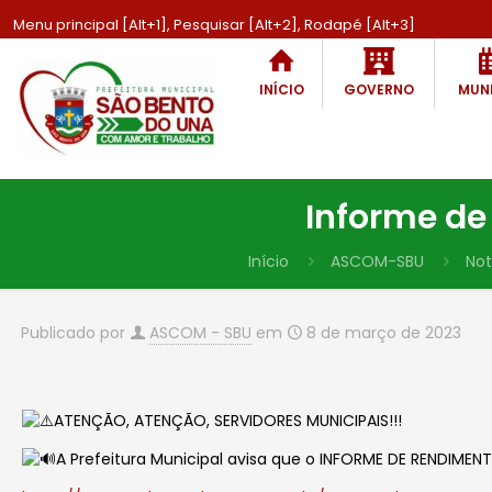
Menu principal [Alt+1], Pesquisar [Alt+2], Rodapé [Alt+3]
INÍCIO
GOVERNO
MUNI
Informe de 
Início
ASCOM-SBU
Not
Publicado por
ASCOM - SBU
em
8 de março de 2023
ATENÇÃO, ATENÇÃO, SERVIDORES MUNICIPAIS!!!
A Prefeitura Municipal avisa que o INFORME DE RENDIME