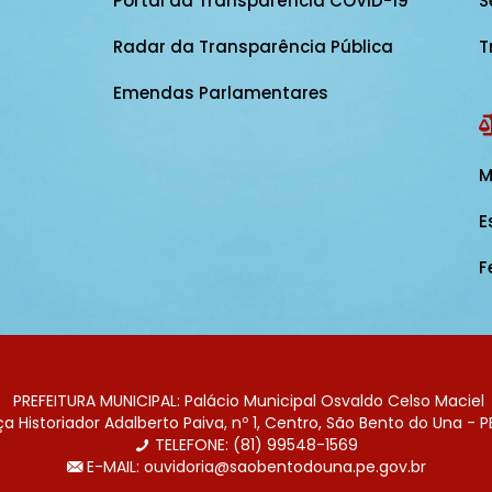
Portal da Transparência COVID-19
S
Radar da Transparência Pública
T
Emendas Parlamentares
M
E
F
PREFEITURA MUNICIPAL: Palácio Municipal Osvaldo Celso Maciel
 Historiador Adalberto Paiva, nº 1, Centro, São Bento do Una - P
TELEFONE: (81) 99548-1569
E-MAIL: ouvidoria@saobentodouna.pe.gov.br