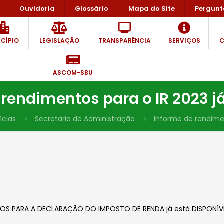
Ouvidoria
Glossário
Mapa do Site
Pergunt
CÍPIO
LEGISLAÇÃO
TRANSPARÊNCIA
SERVIÇOS
C
ASCOM-SBU
rendimentos para o IR 2023 j
ícias
Secretaria de Administração
Informe de rendimen
NTOS PARA A DECLARAÇÃO DO IMPOSTO DE RENDA já está DISPONÍVEL