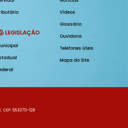
ervidor
Notícias
ributário
Vídeos
Glossário
LEGISLAÇÃO
Ouvidoria
unicipal
Telefones úteis
stadual
Mapa do Site
ederal
E. CEP: 553370-128