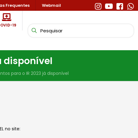
as Frequentes
Webmail
OVID-19
á disponível
tos para o IR 2023 já disponível
 no site: