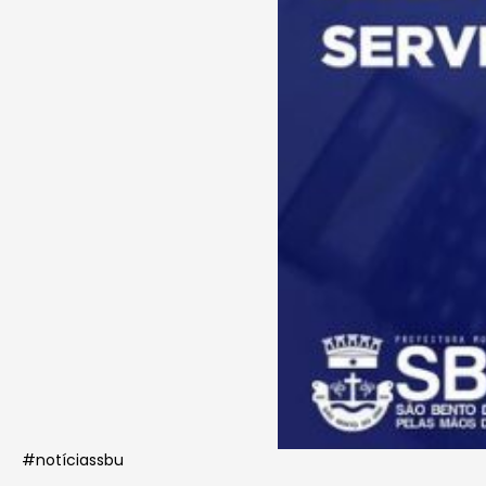
#notíciassbu