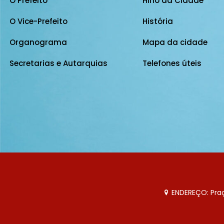
O Prefeito
Hino da Cidade
O Vice-Prefeito
História
Organograma
Mapa da cidade
Secretarias e Autarquias
Telefones úteis
ENDEREÇO: Praça