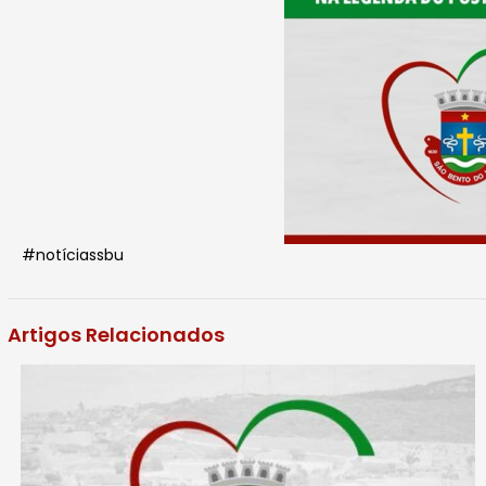
#notíciassbu
Artigos Relacionados