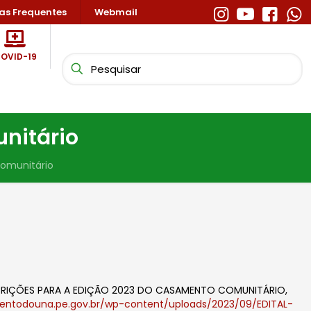
as Frequentes
Webmail
OVID-19
nitário
comunitário
INSCRIÇÕES PARA A EDIÇÃO 2023 DO CASAMENTO COMUNITÁRIO,
bentodouna.pe.gov.br/wp-content/uploads/2023/09/
EDITAL
-