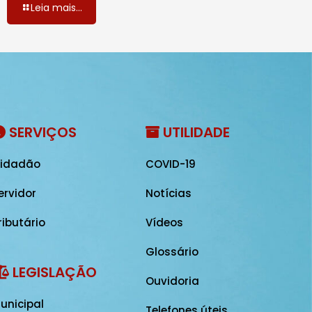
Leia mais...
SERVIÇOS
UTILIDADE
idadão
COVID-19
ervidor
Notícias
ributário
Vídeos
Glossário
LEGISLAÇÃO
Ouvidoria
unicipal
Telefones úteis