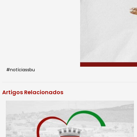
#notíciassbu
Artigos Relacionados