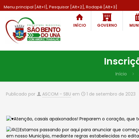
Menu principal [Alt+1], Pesquisar [Alt+2], Rodapé [Alt+3]
INÍCIO
GOVERNO
MUNI
Inscri
Início
Publicado por
ASCOM - SBU
em
1 de setembro de 2023
Atenção, casais apaixonados! Preparem o coração, que 
Estamos passando por aqui para anunciar que começa
em nosso Município, mediante regras estabelecidas no
edita