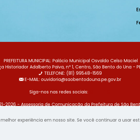
E
F
PREFEITURA MUNICIPAL: Palácio Municipal Osvaldo Celso Maciel
 Historiador Adalberto Paiva, nº 1, Centro, São Bento do Una - P
TELEFONE: (81) 99548-1569
E-MAIL: ouvidoria@saobentodouna.pe.gov.br
Siga-nos nas redes sociais:
21-2026 - Assessoria de Comunicação da Prefeitura de São Bent
 desenvolvida pela agência de publicidade
LumusWeb - Agência 
elhor experiência em nosso site. Se você continuar a usar este