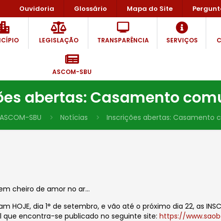
Ouvidoria
Glossário
Mapa do Site
Pergunt
CÍPIO
LEGISLAÇÃO
TRANSPARÊNCIA
SERVIÇOS
C
ASCOM-SBU
ções abertas: Casamento comu
ASCOM-SBU
Notícias
Inscrições abertas: Casamento 
tem cheiro de amor no ar…
m HOJE, dia 1° de setembro, e vão até o próximo dia 22, as 
l
que encontra-se publicado no seguinte site:
https://www.sao