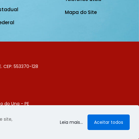
stadual
Mapa do Site
ederal
E. CEP: 553370-128
o do Una - PE
Digital
 site,
Leia mais...
Aceitar todos