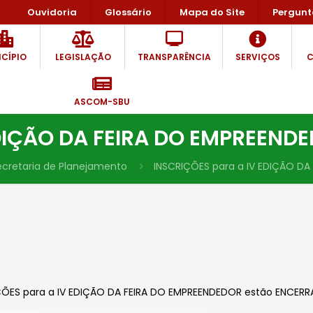
Ouvidoria
Glossário
Mapa do Site
Pergunt
CÍPIO
LEGISLAÇÃO
TRANSPARÊNCIA
SERVIÇOS
C
ASCOM-SBU
EDIÇÃO DA FEIRA DO EMPREEND
ecretaria de Planejamento
INSCRIÇÕES para a IV EDIÇÃO D
IÇÕES para a IV EDIÇÃO DA FEIRA DO EMPREENDEDOR estão ENCERR