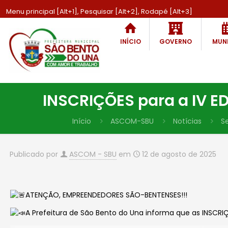
Menu principal [Alt+1], Pesquisar [Alt+2], Rodapé [Alt+3]
INÍCIO
GOVERNO
MUNI
INSCRIÇÕES para a IV 
Início
ASCOM-SBU
Notícias
S
Publicado por
ASCOM - SBU
em
12 de agosto de 2025
ATENÇÃO, EMPREENDEDORES SÃO-BENTENSES!!!
A Prefeitura de São Bento do Una informa que as INSCR