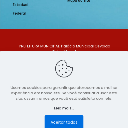
Mapa do Site
Estadual
Federal
PREFEITURA MUNICIPAL: Palácio Municipal Osvaldo
Celso Maciel
ENDEREÇO: Praça Historiador Adalberto Paiva, nº 1,
Centro, São Bento do Una - PE. CEP: 553370-128
TELEFONE: (81) 99548-1569
E-MAIL: ouvidoria@saobentodouna.pe.gov.br
Siga-nos nas redes sociais:
Usamos cookies para garantir que oferecemos a melhor
experiência em nosso site. Se você continuar a usar este
Copyright 2021-2026 - Assessoria de Comunicação da
site, assumiremos que você está satisfeito com ele.
Prefeitura de São Bento do Una - PE
Leia mais...
Página desenvolvida pela agência de
publicidade
LumusWeb - Agência Digital
Aceitar todos