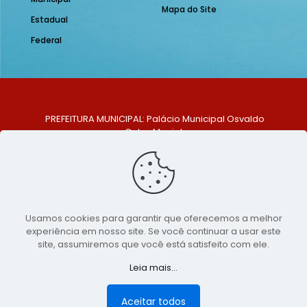
Mapa do Site
Estadual
Federal
PREFEITURA MUNICIPAL: Palácio Municipal Osvaldo
Celso Maciel
ENDEREÇO: Praça Historiador Adalberto Paiva, nº 1,
Centro, São Bento do Una - PE. CEP: 553370-128
TELEFONE: (81) 99548-1569
E-MAIL: ouvidoria@saobentodouna.pe.gov.br
Siga-nos nas redes sociais:
Usamos cookies para garantir que oferecemos a melhor
experiência em nosso site. Se você continuar a usar este
Copyright 2021-2026 - Assessoria de Comunicação da
site, assumiremos que você está satisfeito com ele.
Prefeitura de São Bento do Una - PE
Leia mais...
Página desenvolvida pela agência de
publicidade
LumusWeb - Agência Digital
Aceitar todos