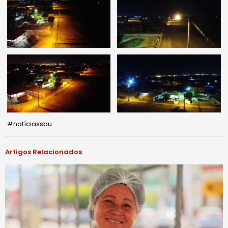
#notíciassbu
Artigos Relacionados