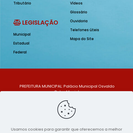
Tributário
Vídeos
Glossário
LEGISLAÇÃO
Ouvidoria
Telefones úteis
Municipal
Mapa do Site
Estadual
Federal
PREFEITURA MUNICIPAL: Palácio Municipal Osvaldo
Celso Maciel
ENDEREÇO: Praça Historiador Adalberto Paiva, nº 1,
Centro, São Bento do Una - PE. CEP: 553370-128
TELEFONE: (81) 99548-1569
E-MAIL: ouvidoria@saobentodouna.pe.gov.br
Siga-nos nas redes sociais:
Usamos cookies para garantir que oferecemos a melhor