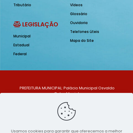
Tributário
Vídeos
Glossário
LEGISLAÇÃO
Ouvidoria
Telefones úteis
Municipal
Mapa do Site
Estadual
Federal
PREFEITURA MUNICIPAL: Palácio Municipal Osvaldo
Celso Maciel
ENDEREÇO: Praça Historiador Adalberto Paiva, nº 1,
Centro, São Bento do Una - PE. CEP: 553370-128
TELEFONE: (81) 99548-1569
E-MAIL: ouvidoria@saobentodouna.pe.gov.br
Siga-nos nas redes sociais:
Usamos cookies para garantir que oferecemos a melhor