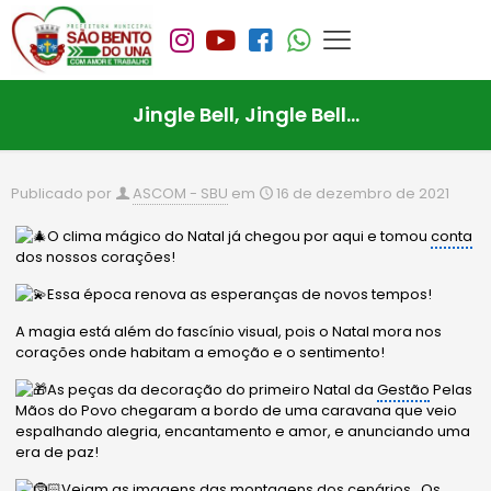
Jingle Bell, Jingle Bell…
Publicado por
ASCOM - SBU
em
16 de dezembro de 2021
O clima mágico do Natal já chegou por aqui e tomou
conta
dos nossos corações!
Essa época renova as esperanças de novos tempos!
A magia está além do fascínio visual, pois o Natal mora nos
corações onde habitam a emoção e o sentimento!
As peças da decoração do primeiro Natal da
Gestão
Pelas
Mãos do Povo chegaram a bordo de uma caravana que veio
espalhando alegria, encantamento e amor, e anunciando uma
era de paz!
Vejam as imagens das montagens dos cenários…Os