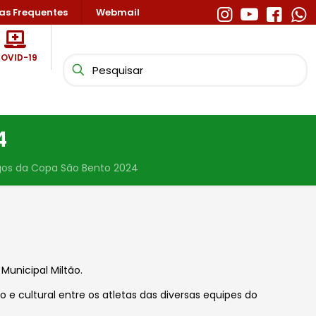
as Frequentes
Webmail
OVID-19
4
os da Copa São Bento 2024
Municipal Miltão.
e cultural entre os atletas das diversas equipes do