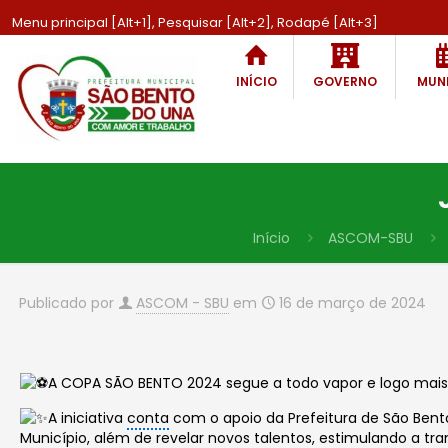
Menu principal [Alt+1], Pesquisar [Alt+2], Rodapé [Alt+3]
INÍCIO
GOVERNO
MUNI
Início
ASCOM-SBU
Publicado por
ASCOM - SBU
em
16 de março de 2024
A COPA SÃO BENTO 2024 segue a todo vapor e logo mais, a
A iniciativa
conta
com o apoio da Prefeitura de São Bento
Município, além de revelar novos talentos, estimulando a tr