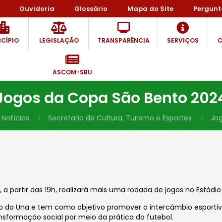
Ouvidoria
Glossário
Mapa do Site
Pergunt
CÍPIO
LEGISLAÇÃO
TRANSPARÊNCIA
SERVIÇOS
C
ASCOM-SBU
Jogos da Copa São Bento 202
Notícias
Secretaria de Cultura, Turismo e Esportes
Jog
 partir das 19h, realizará mais uma rodada de jogos no Estádio 
 do Una e tem como objetivo promover o intercâmbio esportivo 
ansformação social por meio da prática do futebol.