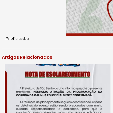
#notíciassbu
Artigos Relacionados