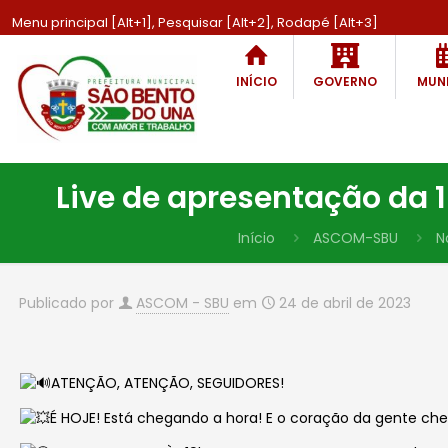
Menu principal [Alt+1], Pesquisar [Alt+2], Rodapé [Alt+3]
INÍCIO
GOVERNO
MUNI
Live de apresentação da 
Início
ASCOM-SBU
N
Publicado por
ASCOM - SBU
em
24 de abril de 2023
ATENÇÃO, ATENÇÃO, SEGUIDORES!
É HOJE! Está chegando a hora! E o coração da gente che