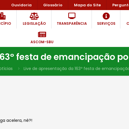
Ouvidoria
Glossário
Mapa do Site
Pergunt
CÍPIO
LEGISLAÇÃO
TRANSPARÊNCIA
SERVIÇOS
C
ASCOM-SBU
163º festa de emancipação pol
otícias
Live de apresentação da 163º festa de emancipação
ga acelera, né?!