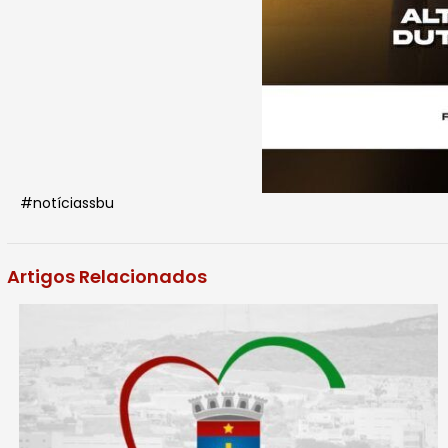
#notíciassbu
Artigos Relacionados