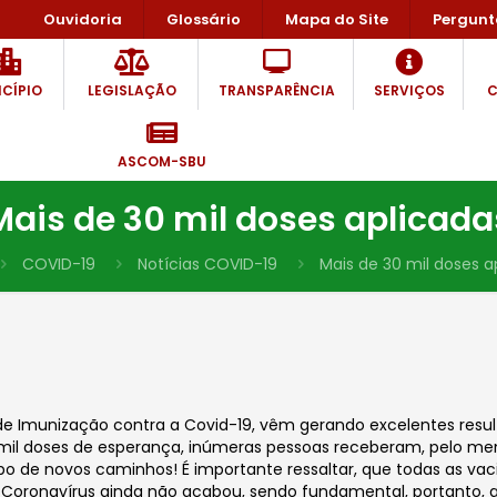
Ouvidoria
Glossário
Mapa do Site
Pergunt
CÍPIO
LEGISLAÇÃO
TRANSPARÊNCIA
SERVIÇOS
C
ASCOM-SBU
Mais de 30 mil doses aplicada
COVID-19
Notícias COVID-19
Mais de 30 mil doses a
munização contra a Covid-19, vêm gerando excelentes resultado
 mil doses de esperança, inúmeras pessoas receberam, pelo men
de novos caminhos! É importante ressaltar, que todas as vac
o Coronavírus ainda não acabou, sendo fundamental, portanto, 