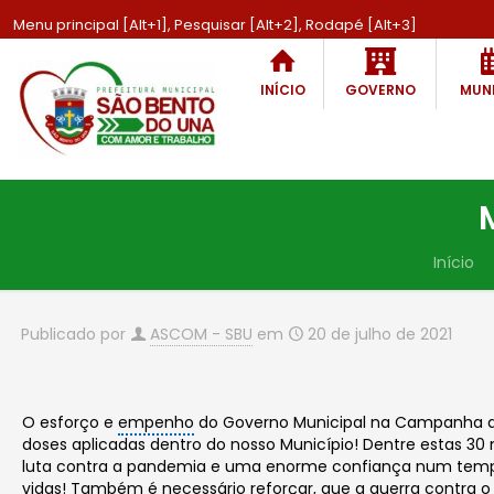
Menu principal [Alt+1], Pesquisar [Alt+2], Rodapé [Alt+3]
INÍCIO
GOVERNO
MUNI
Início
Publicado por
ASCOM - SBU
em
20 de julho de 2021
O esforço e
empenho
do Governo Municipal na Campanha de I
doses aplicadas dentro do nosso Município! Dentre estas 30
luta contra a pandemia e uma enorme confiança num tempo 
vidas! Também é necessário reforçar, que a guerra contra 