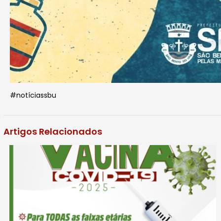
#notíciassbu
Artigos Relacionados