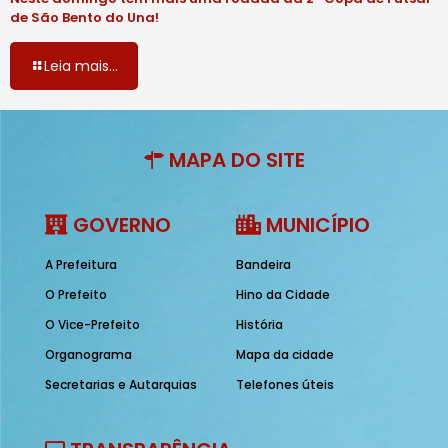
de São Bento do Una!
Leia mais...
MAPA DO SITE
GOVERNO
MUNICÍPIO
A Prefeitura
Bandeira
O Prefeito
Hino da Cidade
O Vice-Prefeito
História
Organograma
Mapa da cidade
Secretarias e Autarquias
Telefones úteis