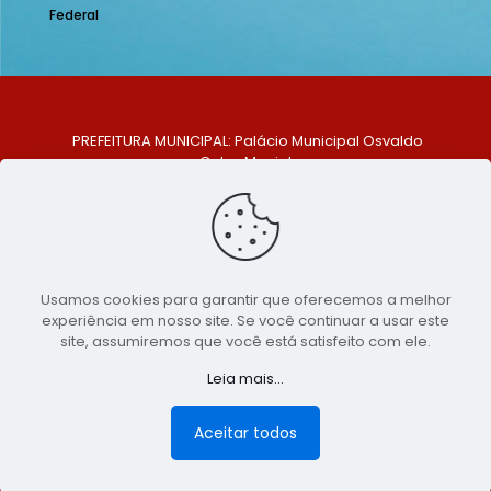
Federal
PREFEITURA MUNICIPAL: Palácio Municipal Osvaldo
Celso Maciel
ENDEREÇO: Praça Historiador Adalberto Paiva, nº 1,
Centro, São Bento do Una - PE. CEP: 553370-128
TELEFONE: (81) 99548-1569
E-MAIL: ouvidoria@saobentodouna.pe.gov.br
Siga-nos nas redes sociais:
Usamos cookies para garantir que oferecemos a melhor
experiência em nosso site. Se você continuar a usar este
Copyright 2021-2026 - Assessoria de Comunicação da
site, assumiremos que você está satisfeito com ele.
Prefeitura de São Bento do Una - PE
Leia mais...
Página desenvolvida pela agência de
publicidade
LumusWeb - Agência Digital
Aceitar todos