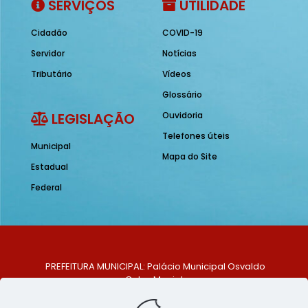
SERVIÇOS
UTILIDADE
Cidadão
COVID-19
Servidor
Notícias
Tributário
Vídeos
Glossário
LEGISLAÇÃO
Ouvidoria
Telefones úteis
Municipal
Mapa do Site
Estadual
Federal
PREFEITURA MUNICIPAL: Palácio Municipal Osvaldo
Celso Maciel
ENDEREÇO: Praça Historiador Adalberto Paiva, nº 1,
Centro, São Bento do Una - PE. CEP: 553370-128