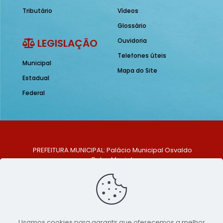
Tributário
Vídeos
Glossário
LEGISLAÇÃO
Ouvidoria
Telefones úteis
Municipal
Mapa do Site
Estadual
Federal
PREFEITURA MUNICIPAL: Palácio Municipal Osvaldo
Celso Maciel
ENDEREÇO: Praça Historiador Adalberto Paiva, nº 1,
Centro, São Bento do Una - PE. CEP: 553370-128
TELEFONE: (81) 99548-1569
E-MAIL: ouvidoria@saobentodouna.pe.gov.br
Siga-nos nas redes sociais:
Usamos cookies para garantir que oferecemos a melhor