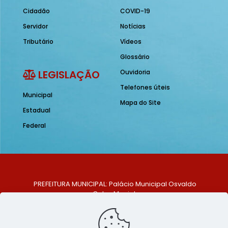
Cidadão
COVID-19
Servidor
Notícias
Tributário
Vídeos
Glossário
LEGISLAÇÃO
Ouvidoria
Telefones úteis
Municipal
Mapa do Site
Estadual
Federal
PREFEITURA MUNICIPAL: Palácio Municipal Osvaldo
Celso Maciel
ENDEREÇO: Praça Historiador Adalberto Paiva, nº 1,
Centro, São Bento do Una - PE. CEP: 553370-128
TELEFONE: (81) 99548-1569