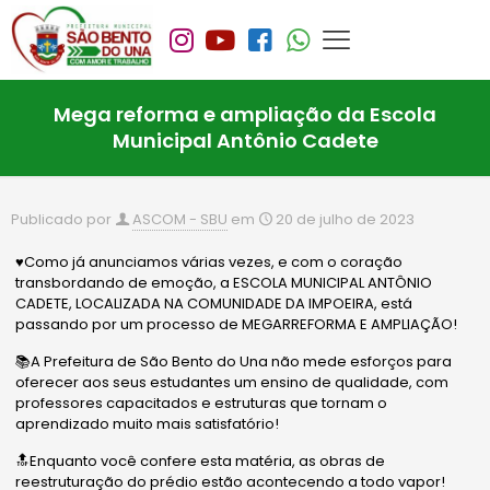
Mega reforma e ampliação da Escola
Municipal Antônio Cadete
Publicado por
ASCOM - SBU
em
20 de julho de 2023
♥️Como já anunciamos várias vezes, e com o coração
transbordando de emoção, a ESCOLA MUNICIPAL ANTÔNIO
CADETE, LOCALIZADA NA COMUNIDADE DA IMPOEIRA, está
passando por um processo de MEGARREFORMA E AMPLIAÇÃO!
📚A Prefeitura de São Bento do Una não mede esforços para
oferecer aos seus estudantes um ensino de qualidade, com
professores capacitados e estruturas que tornam o
aprendizado muito mais satisfatório!
🔝Enquanto você confere esta matéria, as obras de
reestruturação do prédio estão acontecendo a todo vapor!