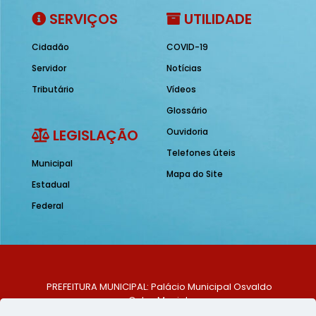
SERVIÇOS
UTILIDADE
Cidadão
COVID-19
Servidor
Notícias
Tributário
Vídeos
Glossário
LEGISLAÇÃO
Ouvidoria
Telefones úteis
Municipal
Mapa do Site
Estadual
Federal
PREFEITURA MUNICIPAL: Palácio Municipal Osvaldo
Celso Maciel
ENDEREÇO: Praça Historiador Adalberto Paiva, nº 1,