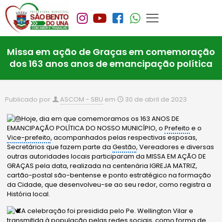
Missa em ação de Graças em comemoração
dos 163 anos anos de emancipação política
Publicado por
ASCOM - SBU
em
30 de abril de 2023
Hoje, dia em que comemoramos os 163 ANOS DE
EMANCIPAÇÃO POLÍTICA DO NOSSO MUNICÍPIO, o
Prefeito
e o
Vice-prefeito
, acompanhados pelas respectivas esposas,
Secretários que fazem parte da
Gestão
, Vereadores e diversas
outras autoridades locais participaram da MISSA EM AÇÃO DE
GRAÇAS pela data, realizada na centenária IGREJA MATRIZ,
cartão-postal são-bentense e ponto estratégico na formação
da Cidade, que desenvolveu-se ao seu redor, como registra a
História local.
A celebração foi presidida pelo Pe. Wellington Vilar e
transmitida à população pelas redes sociais, como forma de