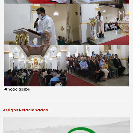
#notíciassbu
Artigos Relacionados