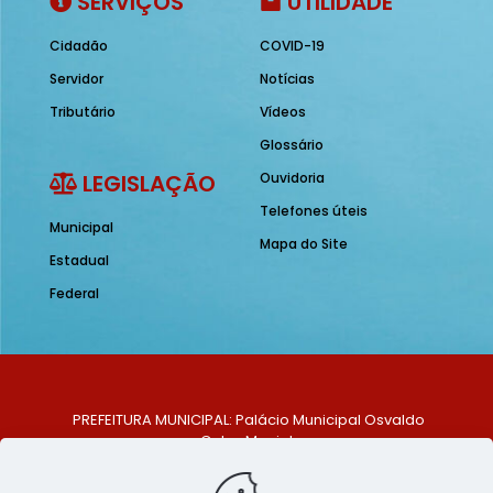
SERVIÇOS
UTILIDADE
Cidadão
COVID-19
Servidor
Notícias
Tributário
Vídeos
Glossário
LEGISLAÇÃO
Ouvidoria
Telefones úteis
Municipal
Mapa do Site
Estadual
Federal
PREFEITURA MUNICIPAL: Palácio Municipal Osvaldo
Celso Maciel
ENDEREÇO: Praça Historiador Adalberto Paiva, nº 1,
Centro, São Bento do Una - PE. CEP: 553370-128