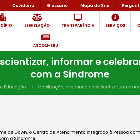
Ouvidoria
Glossário
Mapa do Site
Pergunt
CÍPIO
LEGISLAÇÃO
TRANSPARÊNCIA
SERVIÇOS
C
ASCOM-SBU
ientizar, informar e celebra
com a Síndrome
de Educação
Mobilização, buscando conscientizar, informar
ome de Down, o Centro de Atendimento Integrado à Pessoa com
s com a Síndrome.