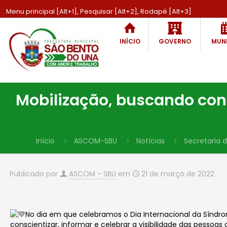
Menu principal [Alt+1], Pesquisar [Alt+2], Rodapé [Alt+3]
INÍCIO
GOVERNO
MUNI
Mobilização, buscando consc
Início
ASCOM-SBU
Notícias
Secretaria 
Publicado por
ASCOM - SBU
em
21 de março de 2022
No dia em que celebramos o Dia Internacional da Síndr
conscientizar, informar e celebrar a visibilidade das pessoa