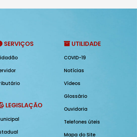
SERVIÇOS
UTILIDADE
idadão
COVID-19
ervidor
Notícias
ributário
Vídeos
Glossário
LEGISLAÇÃO
Ouvidoria
unicipal
Telefones úteis
stadual
Mapa do Site