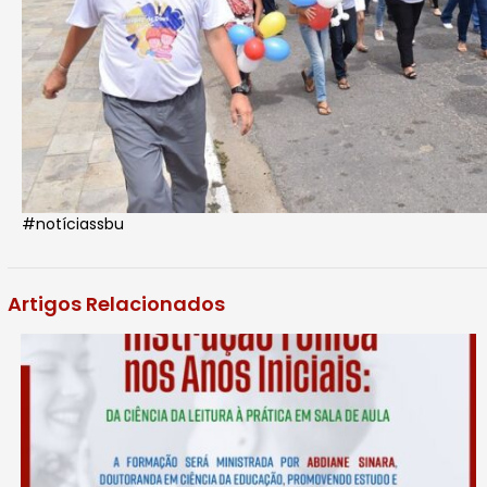
#notíciassbu
Artigos Relacionados