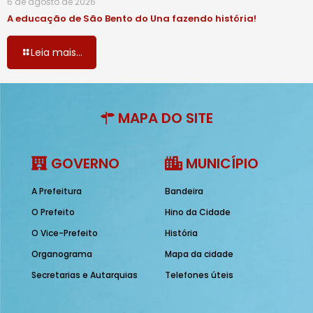
6 de agosto de 2026
A educação de São Bento do Una fazendo história!
Leia mais...
MAPA DO SITE
GOVERNO
MUNICÍPIO
A Prefeitura
Bandeira
O Prefeito
Hino da Cidade
O Vice-Prefeito
História
Organograma
Mapa da cidade
Secretarias e Autarquias
Telefones úteis