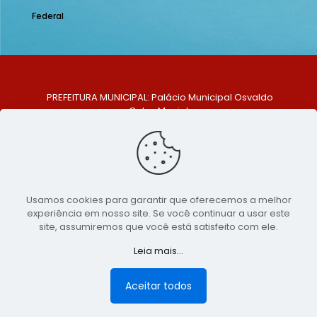
Federal
PREFEITURA MUNICIPAL: Palácio Municipal Osvaldo
Celso Maciel
ENDEREÇO: Praça Historiador Adalberto Paiva, nº 1,
Centro, São Bento do Una - PE. CEP: 553370-128
TELEFONE: (81) 99548-1569
E-MAIL: ouvidoria@saobentodouna.pe.gov.br
Siga-nos nas redes sociais:
Usamos cookies para garantir que oferecemos a melhor
experiência em nosso site. Se você continuar a usar este
Copyright 2021-2026 - Assessoria de Comunicação da
site, assumiremos que você está satisfeito com ele.
Prefeitura de São Bento do Una - PE
Leia mais...
Página desenvolvida pela agência de
publicidade
LumusWeb - Agência Digital
Aceitar todos