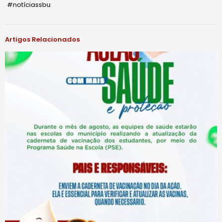
#notíciassbu
Artigos Relacionados