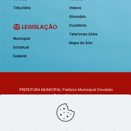
Tributário
Vídeos
Glossário
LEGISLAÇÃO
Ouvidoria
Telefones úteis
Municipal
Mapa do Site
Estadual
Federal
PREFEITURA MUNICIPAL: Palácio Municipal Osvaldo
Celso Maciel
ENDEREÇO: Praça Historiador Adalberto Paiva, nº 1,
Centro, São Bento do Una - PE. CEP: 553370-128
TELEFONE: (81) 99548-1569
E-MAIL: ouvidoria@saobentodouna.pe.gov.br
Siga-nos nas redes sociais: