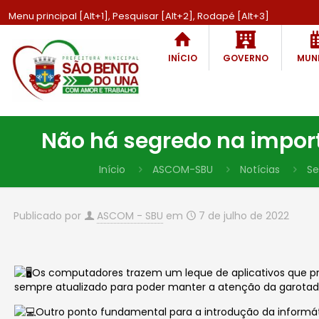
Menu principal [Alt+1], Pesquisar [Alt+2], Rodapé [Alt+3]
INÍCIO
GOVERNO
MUNI
Não há segredo na impor
Início
ASCOM-SBU
Notícias
Se
Publicado por
ASCOM - SBU
em
7 de julho de 2022
Os computadores trazem um leque de aplicativos que pr
sempre atualizado para poder manter a atenção da garotad
Outro ponto fundamental para a introdução da informá