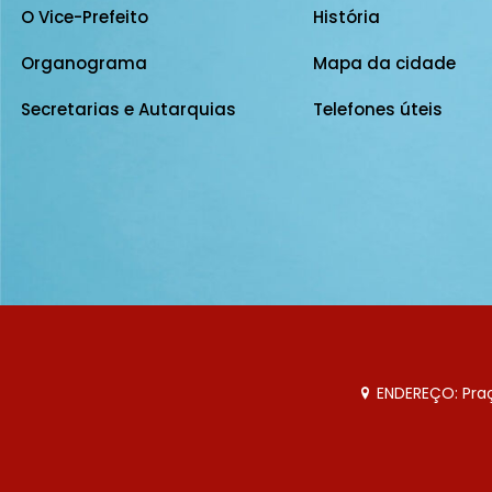
O Vice-Prefeito
História
Organograma
Mapa da cidade
Secretarias e Autarquias
Telefones úteis
ENDEREÇO: Praça