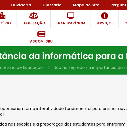
Ouvidoria
Glossário
Mapa do Site
Pergunt
CÍPIO
LEGISLAÇÃO
TRANSPARÊNCIA
SERVIÇOS
C
ASCOM-SBU
tância da informática para a
cretaria de Educação
Não há segredo na importância da i
oporcionam uma interatividade fundamental para ensinar novos
a!
tica nas escolas é a preparação dos estudantes para entrare