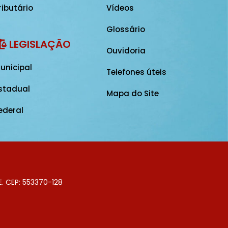
ributário
Vídeos
Glossário
LEGISLAÇÃO
Ouvidoria
unicipal
Telefones úteis
stadual
Mapa do Site
ederal
E. CEP: 553370-128