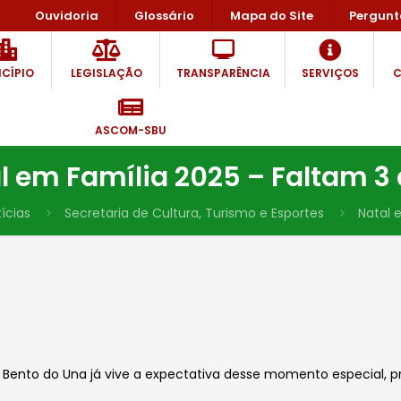
Ouvidoria
Glossário
Mapa do Site
Pergunt
CÍPIO
LEGISLAÇÃO
TRANSPARÊNCIA
SERVIÇOS
C
ASCOM-SBU
l em Família 2025 – Faltam 3 
ícias
Secretaria de Cultura, Turismo e Esportes
Natal 
 Bento do Una já vive a expectativa desse momento especial, p