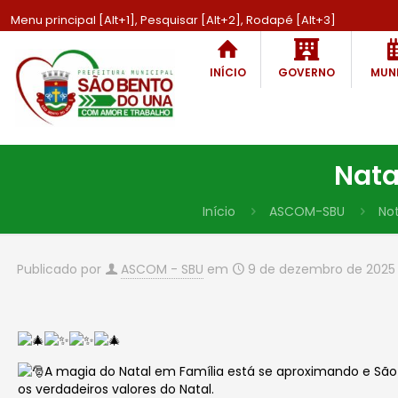
Menu principal [Alt+1], Pesquisar [Alt+2], Rodapé [Alt+3]
INÍCIO
GOVERNO
MUNI
Nata
Início
ASCOM-SBU
Not
Publicado por
ASCOM - SBU
em
9 de dezembro de 2025
A m
agia do Natal em Família está se aproximando e São
os verdadeiros valores do Natal.