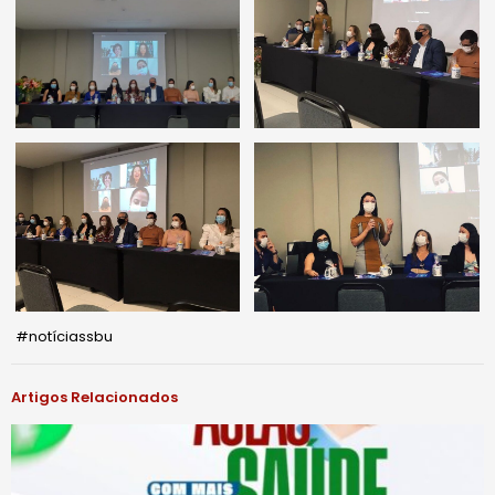
#notíciassbu
Artigos Relacionados