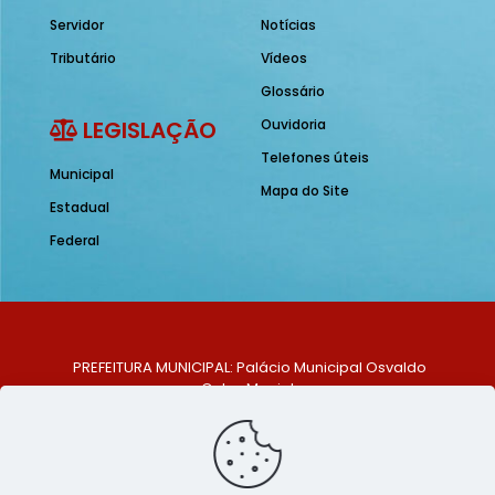
Servidor
Notícias
Tributário
Vídeos
Glossário
LEGISLAÇÃO
Ouvidoria
Telefones úteis
Municipal
Mapa do Site
Estadual
Federal
PREFEITURA MUNICIPAL: Palácio Municipal Osvaldo
Celso Maciel
ENDEREÇO: Praça Historiador Adalberto Paiva, nº 1,
Centro, São Bento do Una - PE. CEP: 553370-128
TELEFONE: (81) 99548-1569
E-MAIL: ouvidoria@saobentodouna.pe.gov.br