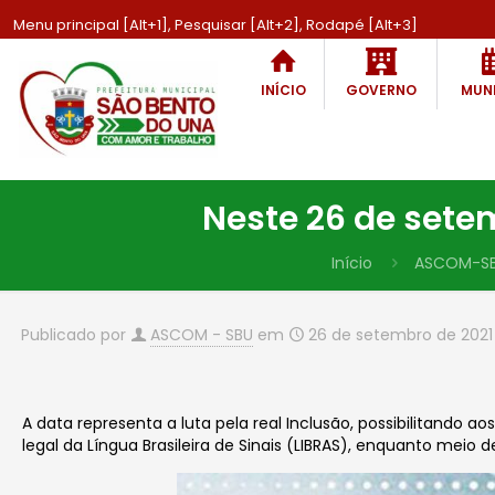
Menu principal [Alt+1], Pesquisar [Alt+2], Rodapé [Alt+3]
INÍCIO
GOVERNO
MUNI
Neste 26 de sete
Início
ASCOM-S
Publicado por
ASCOM - SBU
em
26 de setembro de 2021
A data representa a luta pela real Inclusão, possibilitan
legal da Língua Brasileira de Sinais (LIBRAS), enquanto meio