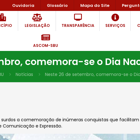
Ouvidoria
Glossário
Mapa do Site
Pergunt
CÍPIO
LEGISLAÇÃO
TRANSPARÊNCIA
SERVIÇOS
C
ASCOM-SBU
mbro, comemora-se o Dia Nac
BU
Notícias
Neste 26 de setembro, comemora-se o Dia 
do aos surdos a comemoração de inúmeras conquistas que facili
 de Comunicação e Expressão.