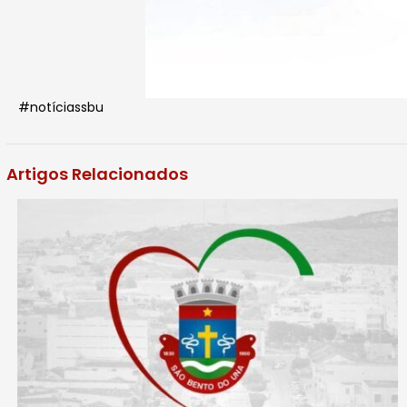
#notíciassbu
Artigos Relacionados