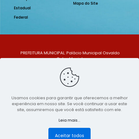
Mapa do Site
Estadual
Federal
PREFEITURA MUNICIPAL: Palácio Municipal Osvaldo
Celso Maciel
ENDEREÇO: Praça Historiador Adalberto Paiva, nº 1,
Centro, São Bento do Una - PE. CEP: 553370-128
TELEFONE: (81) 99548-1569
E-MAIL: ouvidoria@saobentodouna.pe.gov.br
Siga-nos nas redes sociais:
Usamos cookies para garantir que oferecemos a melhor
experiência em nosso site. Se você continuar a usar este
Copyright 2021-2026 - Assessoria de Comunicação da
site, assumiremos que você está satisfeito com ele.
Prefeitura de São Bento do Una - PE
Leia mais...
Página desenvolvida pela agência de
publicidade
LumusWeb - Agência Digital
Aceitar todos