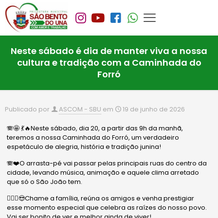
Neste sábado é dia de manter viva a nossa
cultura e tradição com a Caminhada do
Forró
Publicado por
ASCOM - SBU
em
19 de junho de 2026
🪗🤩 💃🔥Neste sábado, dia 20, a partir das 9h da manhã,
teremos a nossa Caminhada do Forró, um verdadeiro
espetáculo de alegria, história e tradição junina!
🪗❤️O arrasta-pé vai passar pelas principais ruas do centro da
cidade, levando música, animação e aquele clima arretado
que só o São João tem.
🙋🏻‍♂️😍Chame a família, reúna os amigos e venha prestigiar
esse momento especial que celebra as raízes do nosso povo.
Vai ser bonito de ver e melhor ainda de viver!